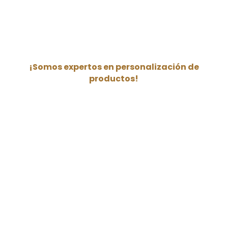
Empaques con diseños
modernos, innovadores y
personalizados. Cuidamos la
frescura de las frutas y verduras.
Comedores
¡Somos expertos en
personalización de
productos!
Gran variedad de productos de
la más alta calidad, nos
ajustamos a las necesidades de
nuestros clientes.